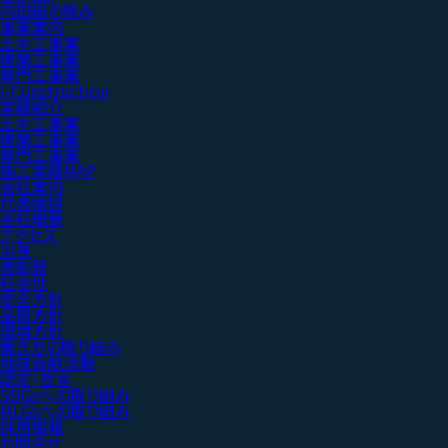
内田組の強み
事業案内
土木工事業
建築工事業
専門工事業
i-Construction
実績紹介
土木工事業
建築工事業
専門工事業
施工実績MAP
会社案内
代表挨拶
会社概要
アクセス
沿革
表彰歴
社会性
安全方針
品質方針
環境方針
働き方の取り組み
地域貢献活動
認定・宣言
SDGsへの取り組み
MLGsへの取り組み
採用情報
お問合せ