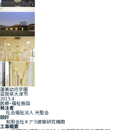
蓮美幼児学園
滋賀県大津市
2015.4
医療・福祉施設
発注者
社会福祉法人 光聖会
設計
有限会社キアラ建築研究機関
工事概要