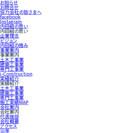
お知らせ
お問合せ
協力会社の皆さまへ
facebook
Instagram
内田組の思い
内田組の思い
企業理念
ビジョン
内田組の強み
事業案内
事業案内
土木工事業
建築工事業
専門工事業
i-Construction
実績紹介
実績紹介
土木工事業
建築工事業
専門工事業
施工実績MAP
会社案内
会社案内
代表挨拶
会社概要
アクセス
沿革