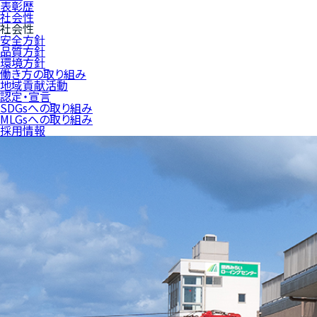
表彰歴
社会性
社会性
安全方針
品質方針
環境方針
働き方の取り組み
地域貢献活動
認定・宣言
SDGsへの取り組み
MLGsへの取り組み
採用情報