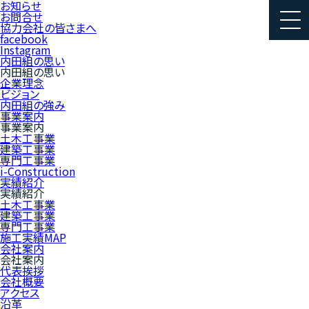
お知らせ
お問合せ
協力会社の皆さまへ
facebook
Instagram
内田組の思い
内田組の思い
企業理念
ビジョン
内田組の強み
事業案内
事業案内
土木工事業
建築工事業
専門工事業
i-Construction
実績紹介
実績紹介
土木工事業
建築工事業
専門工事業
施工実績MAP
会社案内
会社案内
代表挨拶
会社概要
アクセス
沿革