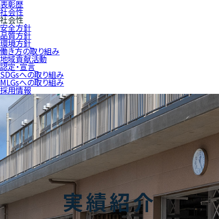
表彰歴
社会性
社会性
安全方針
品質方針
環境方針
働き方の取り組み
地域貢献活動
認定・宣言
SDGsへの取り組み
MLGsへの取り組み
採用情報
実績紹介