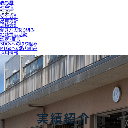
表彰歴
社会性
社会性
安全方針
品質方針
環境方針
働き方の取り組み
地域貢献活動
認定・宣言
SDGsへの取り組み
MLGsへの取り組み
採用情報
実績紹介