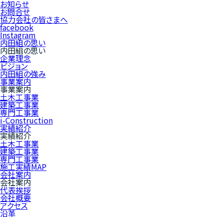
お知らせ
お問合せ
協力会社の皆さまへ
facebook
Instagram
内田組の思い
内田組の思い
企業理念
ビジョン
内田組の強み
事業案内
事業案内
土木工事業
建築工事業
専門工事業
i-Construction
実績紹介
実績紹介
土木工事業
建築工事業
専門工事業
施工実績MAP
会社案内
会社案内
代表挨拶
会社概要
アクセス
沿革