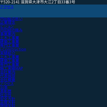
〒520-2141 滋賀県大津市大江2丁目33番3号
アクセス
内田組の思い
企業理念
ビジョン
内田組の強み
事業案内
土木工事業
建築工事業
専門工事業
i-Construction
実績紹介
土木工事業
建築工事業
専門工事業
施工実績MAP
会社案内
代表挨拶
会社概要
アクセス
沿革
表彰歴
社会性
安全方針
品質方針
環境方針