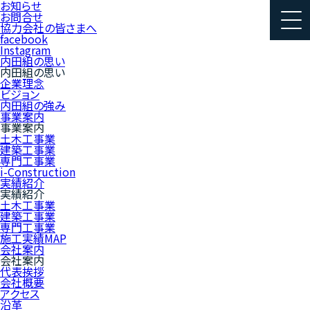
お知らせ
お問合せ
協力会社の皆さまへ
facebook
Instagram
内田組の思い
内田組の思い
企業理念
ビジョン
内田組の強み
事業案内
事業案内
土木工事業
建築工事業
専門工事業
i-Construction
実績紹介
実績紹介
土木工事業
建築工事業
専門工事業
施工実績MAP
会社案内
会社案内
代表挨拶
会社概要
アクセス
沿革