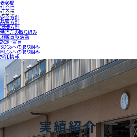
表彰歴
社会性
社会性
安全方針
品質方針
環境方針
働き方の取り組み
地域貢献活動
認定・宣言
SDGsへの取り組み
MLGsへの取り組み
採用情報
実績紹介