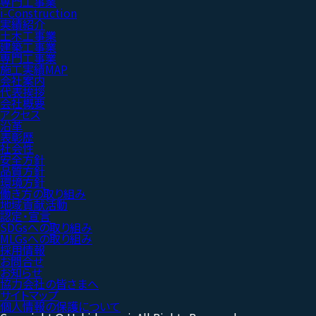
専門工事業
i-Construction
実績紹介
土木工事業
建築工事業
専門工事業
施工実績MAP
会社案内
代表挨拶
会社概要
アクセス
沿革
表彰歴
社会性
安全方針
品質方針
環境方針
働き方の取り組み
地域貢献活動
認定・宣言
SDGsへの取り組み
MLGsへの取り組み
採用情報
お問合せ
お知らせ
協力会社の皆さまへ
サイトマップ
個人情報の保護について